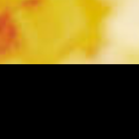
© 2026
sovsemsovesti.net
Вручение подарков конкурса от Синегорья .
Поздравляем наших победителей! 🎉 Вот они — наши
герои! 🏆 Спасибо всем, кто голосовал и поддерживал
участников. Благодаря вам они набрали самые высокие
баллы! 🚴‍♂️👏 наши победители
@v_sinegorie